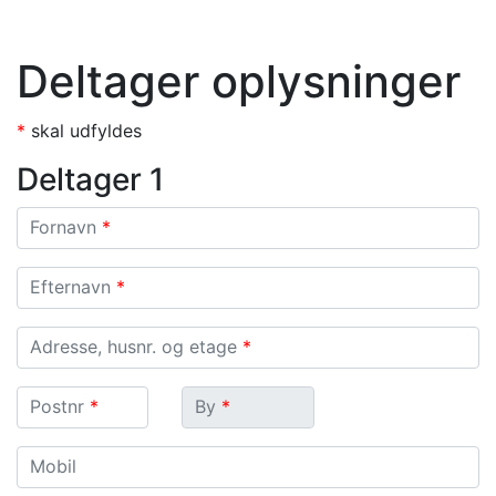
Deltager oplysninger
*
skal udfyldes
Deltager 1
Fornavn
Fornavn
*
Efternavn
Efternavn
*
Adresse, husnr. og etage
Adresse, husnr. og etage
*
Postnr.
By
Postnr
*
By
*
Mobil
Mobil