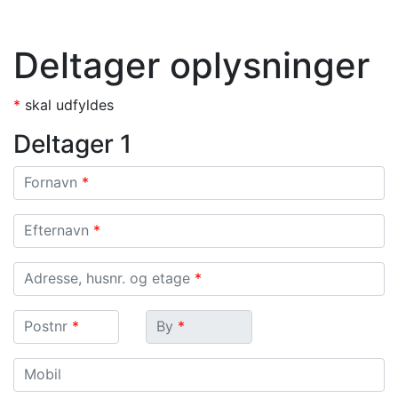
Deltager oplysninger
*
skal udfyldes
Deltager 1
Fornavn
Fornavn
*
Efternavn
Efternavn
*
Adresse, husnr. og etage
Adresse, husnr. og etage
*
Postnr.
By
Postnr
*
By
*
Mobil
Mobil