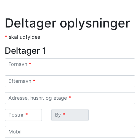
Deltager oplysninger
*
skal udfyldes
Deltager 1
Fornavn
Fornavn
*
Efternavn
Efternavn
*
Adresse, husnr. og etage
Adresse, husnr. og etage
*
Postnr.
By
Postnr
*
By
*
Mobil
Mobil