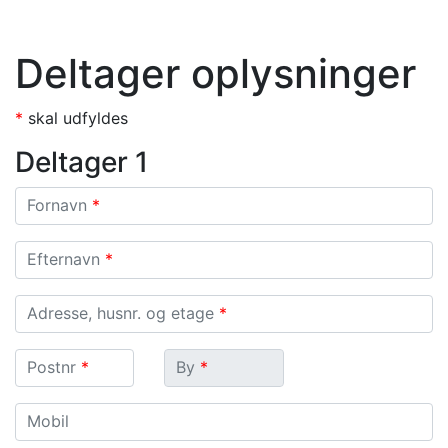
Deltager oplysninger
*
skal udfyldes
Deltager 1
Fornavn
Fornavn
*
Efternavn
Efternavn
*
Adresse, husnr. og etage
Adresse, husnr. og etage
*
Postnr.
By
Postnr
*
By
*
Mobil
Mobil